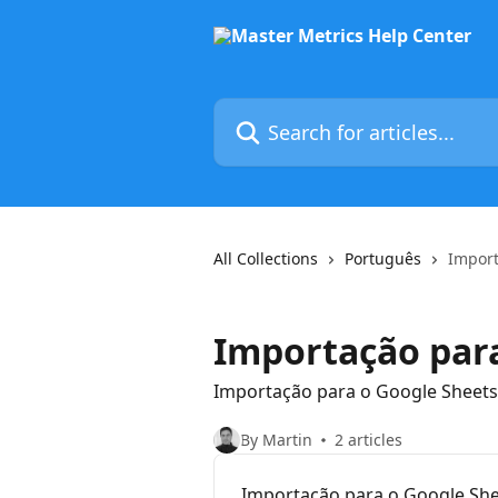
Skip to main content
Search for articles...
All Collections
Português
Import
Importação para
Importação para o Google Sheets
By Martin
2 articles
Importação para o Google Sh