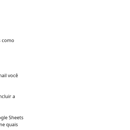
s como 
ail você 
cluir a 
gle Sheets 
ne quais 