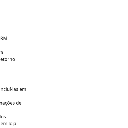
CRM.
a 
retorno 
ncluí-las em 
rmações de 
dos 
em loja 