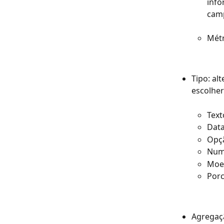
info
camp
Métr
Tipo: al
escolher
Text
Dat
Opç
Num
Moe
Por
Agregaçã