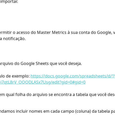
 importar.
rmitir o acesso do Master Metrics à sua conta do Google, 
a notificação.
arquivo do Google Sheets que você deseja.
ulo de exemplo: 
https://docs.google.com/spreadsheets/d/
Di7qtL8rV_OQQDLASx7Usg/edit?gid=0#gid=0
em qual folha do arquivo se encontra a tabela que você des
damos incluir nomes em cada campo (coluna) da tabela pa