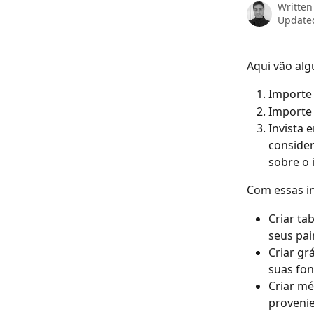
Written
Updated
Aqui vão alg
Importe 
Importe 
Invista 
consider
sobre o 
Com essas i
Criar ta
seus pai
Criar gr
suas fon
Criar m
provenie