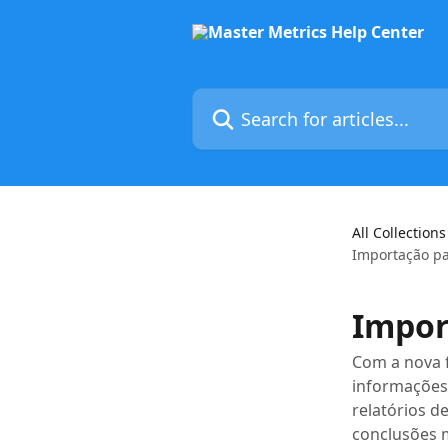
Skip to main content
Search for articles...
All Collections
Importação pa
Impor
Com a nova 
informações 
relatórios d
conclusões 