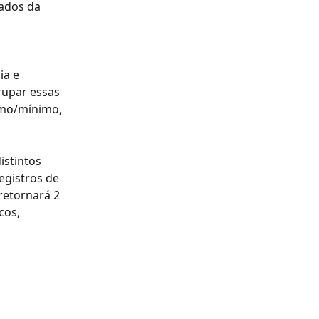
ados da 
 
a e 
rupar essas 
imo/mínimo, 
istintos 
egistros de 
retornará 2 
cos, 