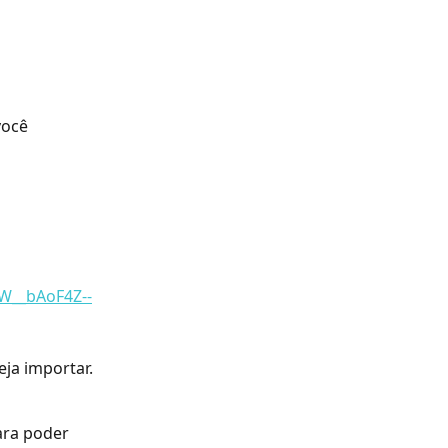
você 
1W__bAoF4Z--
eja importar.
ra poder 