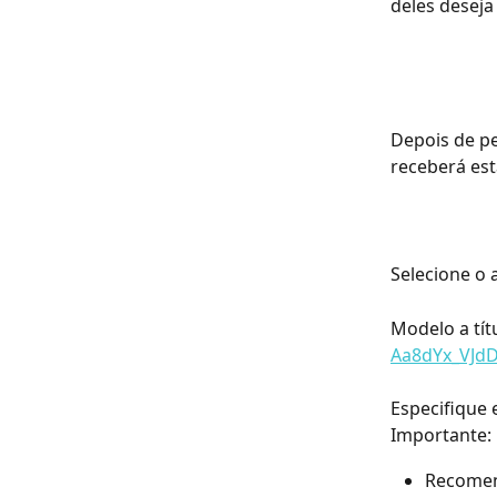
deles deseja
Depois de pe
receberá est
Selecione o 
Modelo a tít
Aa8dYx_VJd
Especifique 
Importante:
Recomen