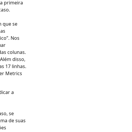
a primeira 
caso.
 que se 
as 
ico”. Nos 
uar 
as colunas. 
Além disso, 
 17 linhas. 
er Metrics 
icar a 
so, se 
uma de suas 
ões 