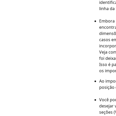
identifi
linha da
Embora o
encontra
dimensõe
casos em
incorpor
Veja com
foi deix
Isso é p
os impo
Ao impor
posição 
Você pod
desejar 
seções (