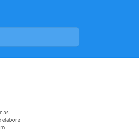
r as
ê elabore
com