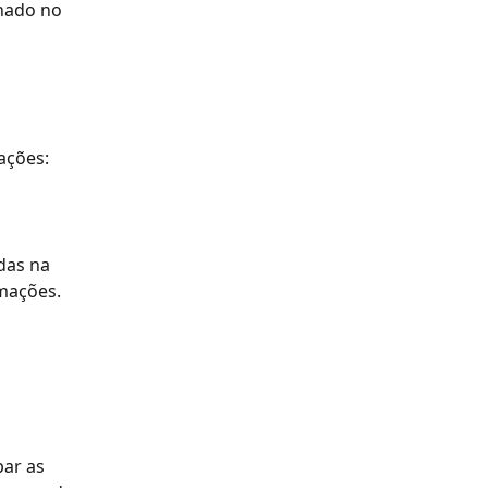
nado no 
ações:
das na 
rmações.
ar as 