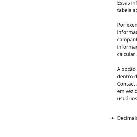
Essas in
tabela a
Por exem
informaç
campanha
informaç
calcular
A opção 
dentro d
Contact 
em vez d
usuários
Decimais