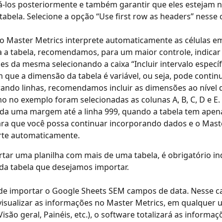
cá-los posteriormente e também garantir que eles estejam n
 tabela. Selecione a opção “Use first row as headers” nesse 
 Master Metrics interprete automaticamente as células em
 a tabela, recomendamos, para um maior controle, indicar 
s da mesma selecionando a caixa “Incluir intervalo específ
 que a dimensão da tabela é variável, ou seja, pode contin
ando linhas, recomendamos incluir as dimensões ao nível d
o no exemplo foram selecionadas as colunas A, B, C, D e E. 
ada uma margem até a linha 999, quando a tabela tem apenas
ara que você possa continuar incorporando dados e o Mast
rte automaticamente.
tar uma planilha com mais de uma tabela, é obrigatório ind
da tabela que desejamos importar.
e importar o Google Sheets SEM campos de data. Nesse ca
visualizar as informações no Master Metrics, em qualquer 
Visão geral, Painéis, etc.), o software totalizará as informaç