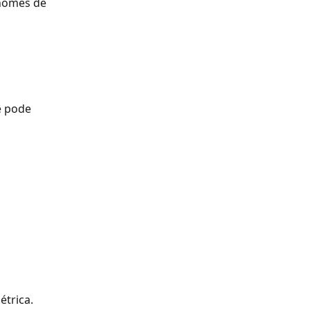
nomes de 
ê pode 
trica. 