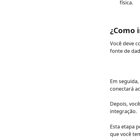
física.
¿Como i
Você deve c
fonte de dad
Em seguida, 
conectará ao
Depois, você
integração.
Esta etapa p
que você tem