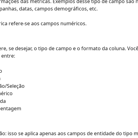
rmações das métricas. Exemplos desse tipo de campo são 
anhas, datas, campos demográficos, etc.
ica refere-se aos campos numéricos.
tere, se desejar, o tipo de campo e o formato da coluna. Voc
 entre:
o
a
ão/Seleção
érico
da
centagem
o: isso se aplica apenas aos campos de entidade do tipo mé