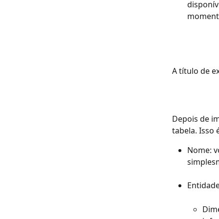
disponív
momento 
A título de 
Depois de im
tabela. Isso
Nome: vo
simples
Entidade
Dime