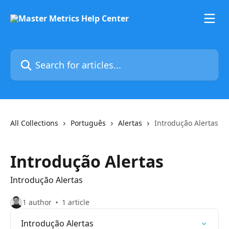
Skip to main content
Search for articles...
All Collections
Português
Alertas
Introdução Alertas
Introdução Alertas
Introdução Alertas
1 author
1 article
Introdução Alertas